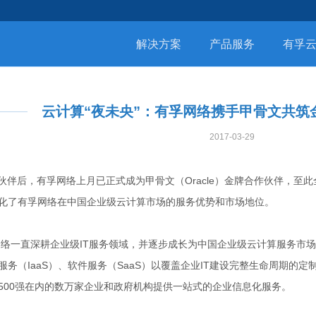
解决方案
产品服务
有孚
云计算“夜未央”：有孚网络携手甲骨文共筑
2017-03-29
作伙伴后，有孚网络上月已正式成为甲骨文（Oracle）金牌合作伙伴，
化了有孚网络在中国企业级云计算市场的服务优势和市场地位。
孚网络一直深耕企业级IT服务领域，并逐步成长为中国企业级云计算服务
务（IaaS）、软件服务（SaaS）以覆盖企业IT建设完整生命周期的
500强在内的数万家企业和政府机构提供一站式的企业信息化服务。