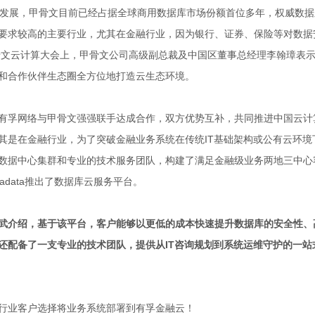
化发展，甲骨文目前已经占据全球商用数据库市场份额首位多年，权威数
要求较高的主要行业，尤其在金融行业，因为银行、证券、保险等对数据
甲骨文云计算大会上，甲骨文公司高级副总裁及中国区董事总经理李翰璋表
和合作伙伴生态圈全方位地打造云生态环境。
有孚网络与甲骨文强强联手达成合作，双方优势互补，共同推进中国云计
其是在金融行业，为了突破金融业务系统在传统IT基础架构或公有云环
数据中心集群和专业的技术服务团队，构建了满足金融级业务两地三中心
xadata推出了数据库云服务平台。
武介绍，基于该平台，客户能够以更低的成本快速提升数据库的安全性、
还配备了一支专业的技术团队，提供从IT咨询规划到系统运维守护的一站
行业客户选择将业务系统部署到有孚金融云！