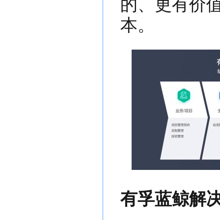
的、更有价
本。
有孚蓝鲸解