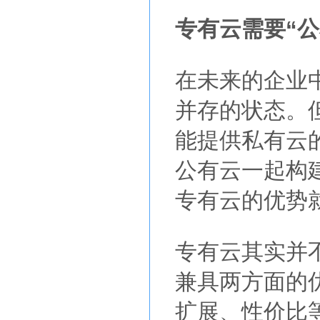
专有云需要“公
在未来的企业
并存的状态。
能提供私有云
公有云一起构
专有云的优势
专有云其实并
兼具两方面的
扩展、性价比