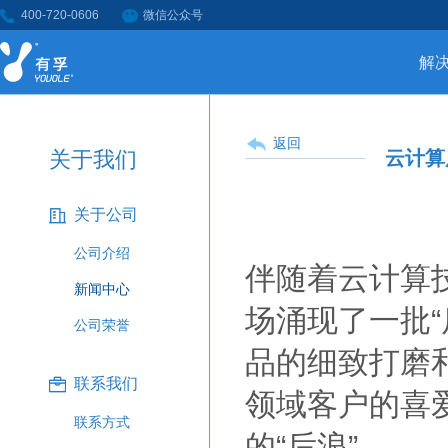
400-720-0606
微信公众号
解
返回
关于我们
云计算
关于公司
公司介绍
伴随着云计算
新闻中心
场涌现了一批
公司荣誉
品的细致打磨
联系我们
领域客户的喜
联系方式
的“后浪”。