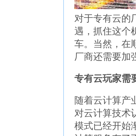
对于专有云的
遇，抓住这个
车。当然，在
厂商还需要加
专有云玩家需
随着云计算产
对云计算技术
模式已经开始